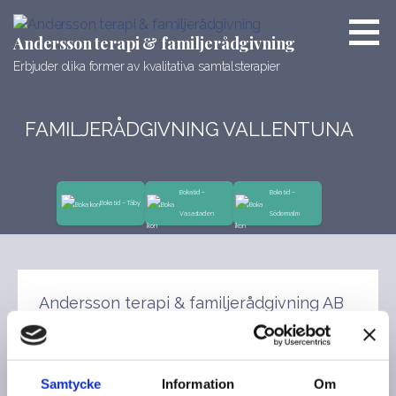
Hoppa
till
Andersson terapi & familjerådgivning
innehåll
Erbjuder olika former av kvalitativa samtalsterapier
FAMILJERÅDGIVNING VALLENTUNA
Boka tid –
Boka tid –
Boka tid – Täby
Vasastaden
Södermalm
Andersson terapi & familjerådgivning AB
har som ambition att erbjuda kvalitativ
familjerådgivning/parterapi till par i
norrförorter till Stockholm samt åt
Samtycke
Information
Om