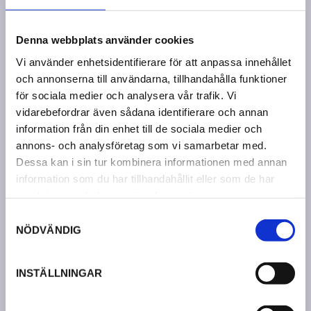
Stockholms stad.
När det gäller kunder från Vallentuna
Denna webbplats använder cookies
kommun får varje par 5 samtal. Det första
Vi använder enhetsidentifierare för att anpassa innehållet
samtalet är kostnadsfritt, därefter kostar
och annonserna till användarna, tillhandahålla funktioner
varje samtal kostar 350 kr.
för sociala medier och analysera vår trafik. Vi
vidarebefordrar även sådana identifierare och annan
Om man bor i Vallentuna kommun som vi
information från din enhet till de sociala medier och
annons- och analysföretag som vi samarbetar med.
har avtal med gällande familjerådgivning
Dessa kan i sin tur kombinera informationen med annan
kan man via
boka direkt
själv boka tid
information som du har tillhandahållit eller som de har
med den familjerådgivning som benämns
samlat in när du har använt deras tjänster.
med er kommun dvs. ”Nybesök
S
familjerådgivning Vallentuna avtal 90 min”.
NÖDVÄNDIG
a
Man kan självklart också boka tid genom
m
att ringa till oss eller mejla oss.
t
INSTÄLLNINGAR
y
se
kontakt
för mer info.
c