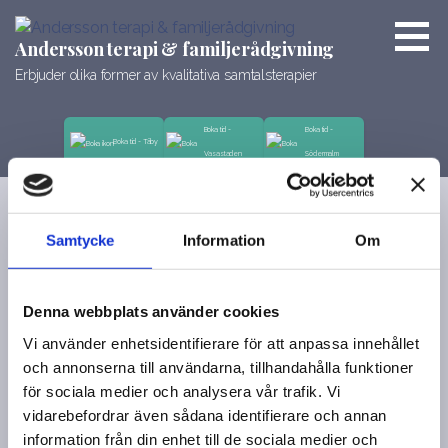
Hoppa
till
Andersson terapi & familjerådgivning
innehåll
Erbjuder olika former av kvalitativa samtalsterapier
Boka tid -
Boka tid -
Boka tid - Täby
Vasastaden
Södermalm
Samtycke
Information
Om
Välkommen
oktober 16, 2020
Denna webbplats använder cookies
admin
4 kommentarer
Vi använder enhetsidentifierare för att anpassa innehållet
och annonserna till användarna, tillhandahålla funktioner
för sociala medier och analysera vår trafik. Vi
Andersson samtalsterapier &
vidarebefordrar även sådana identifierare och annan
familjerådgivning är en verksamhet som
information från din enhet till de sociala medier och