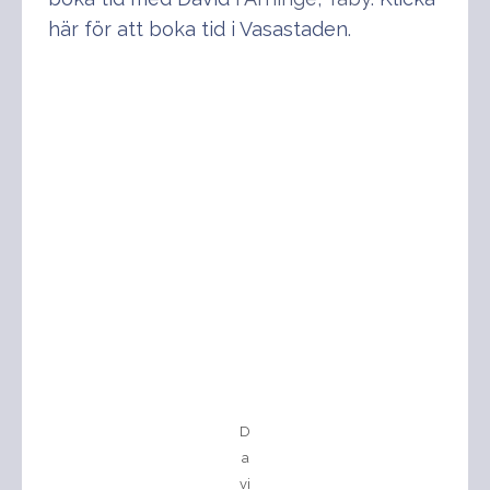
här för att boka tid i Vasastaden
.
D
a
vi