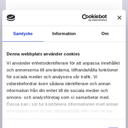
Samtycke
Information
Om
A
n
Denna webbplats använder cookies
n
Vi använder enhetsidentifierare för att anpassa innehållet
a
och annonserna till användarna, tillhandahålla funktioner
-
för sociala medier och analysera vår trafik. Vi
K
vidarebefordrar även sådana identifierare och annan
l
information från din enhet till de sociala medier och
a
annons- och analysföretag som vi samarbetar med.
r
Dessa kan i sin tur kombinera informationen med annan
a
information som du har tillhandahållit eller som de har
B
samlat in när du har använt deras tjänster.
l
S