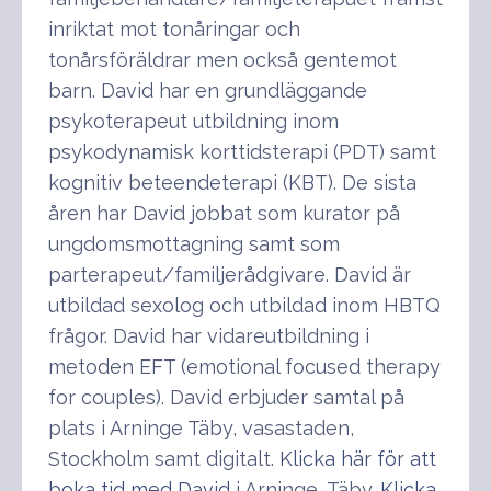
inriktat mot tonåringar och
tonårsföräldrar men också gentemot
barn. David har en grundläggande
psykoterapeut utbildning inom
psykodynamisk korttidsterapi (PDT) samt
kognitiv beteendeterapi (KBT). De sista
åren har David jobbat som kurator på
ungdomsmottagning samt som
parterapeut/familjerådgivare. David är
utbildad sexolog och utbildad inom HBTQ
frågor. David har vidareutbildning i
metoden EFT (emotional focused therapy
for couples). David erbjuder samtal på
plats i Arninge Täby, vasastaden,
Stockholm samt digitalt.
Klicka här för att
boka tid med David
i Arninge, Täby.
Klicka