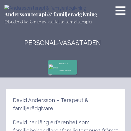
Hoppa
till
Andersson terapi & familjerådgivning
innehåll
Erbjuder olika former av kvalitativa samtalsterapier
PERSONAL-VASASTADEN
Boka tid –
Vasastaden
David Andersson – Terapeut &
familjerådgivare
David har lång erfarenhet som
familjebehandlare/familjeterapuet främst